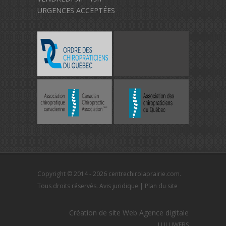
URGENCES ACCEPTÉES
Copyright © 2014 - 2026 centrechirolaprairie.com.
Tous droits réservés.
Avis juridique
|
Plan du site
Création de site Web Agence digitale
LULUWEBS