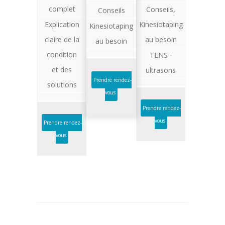
complet
Conseils,
Conseils
Explication
Kinesiotaping
Kinesiotaping
claire de la
au besoin
au besoin
condition
TENS -
et des
ultrasons
Prendre rendez-
solutions
vous
Prendre rendez-
vous
Prendre rendez-
vous