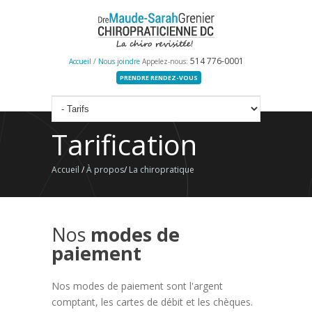
514 776-0001
Accueil
/
Nous joindre
Appelez-nous:
PRENDRE RENDEZ-VOUS
Tarification
Accueil
/
À propos
/
La chiropratique
Nos
modes de
paiement
Nos modes de paiement sont l'argent
comptant, les cartes de débit et les chèques.