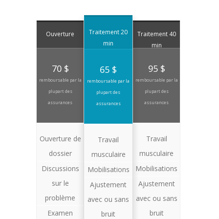
Traitement 20
Ouverture
Traitement 40
min
min
70 $
95 $
65 $
remboursable par la
remboursable par la
remboursable par la
plupart des
plupart des
plupart des
assurances
assurances
assurances
Ouverture de
Travail
Travail
dossier
musculaire
musculaire
Discussions
Mobilisations
Mobilisations
sur le
Ajustement
Ajustement
problème
avec ou sans
avec ou sans
Examen
bruit
bruit