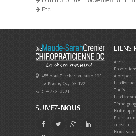
Etc.
LIENS
Accueil
Promotion
455 boul Taschereau suite 100,
À propos
La clinique
La Prairie, Qc, J5R 1V2
Tarifs
514 776 -0001
La chiropra
Témoigna
SUIVEZ-
NOUS
Notre app
Pourquoi 
consulter
Nouveaux-