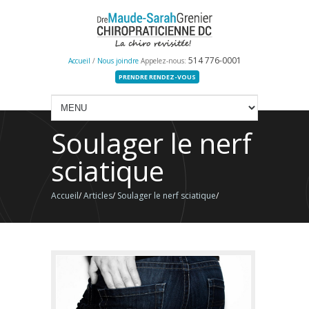
514 776-0001
Accueil
/
Nous joindre
Appelez-nous:
PRENDRE RENDEZ-VOUS
Soulager le nerf
sciatique
Accueil
/
Articles
/
Soulager le nerf sciatique
/