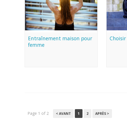
Entraînement maison pour
Choisir
femme
Page 1 of 2
< AVANT
1
2
APRÈS >