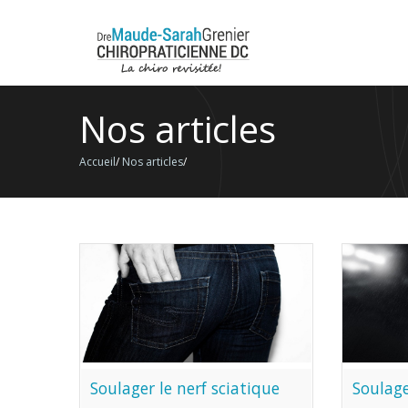
Nos articles
Accueil
/
Nos articles
/
Soulager le nerf sciatique
Soulage