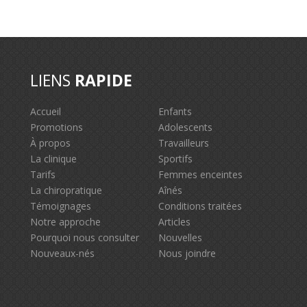
LIENS
RAPIDE
Accueil
Enfants
Promotions
Adolescents
À propos
Travailleurs
La clinique
Sportifs
Tarifs
Femmes enceintes
La chiropratique
Aînés
Témoignages
Conditions traitées
Notre approche
Articles
Pourquoi nous consulter
Nouvelles
Nouveaux-nés
Nous joindre